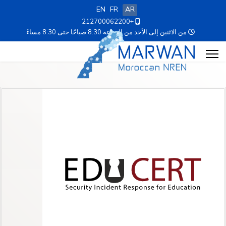
EN
FR
AR
+212700062200
من الاثنين إلى الأحد من الساعة 8:30 صباحًا حتى 8:30 مساءً