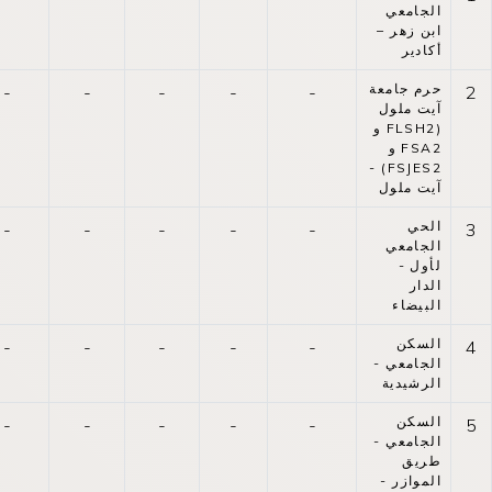
الجامعي
ابن زهر –
أكادير
حرم جامعة
-
-
-
-
-
2
آيت ملول
(FLSH2 و
FSA2 و
FSJES2) -
آيت ملول
الحي
-
-
-
-
-
3
الجامعي
لأول -
الدار
البيضاء
السكن
-
-
-
-
-
4
الجامعي -
الرشيدية
السكن
-
-
-
-
-
5
الجامعي -
طريق
الموازر -