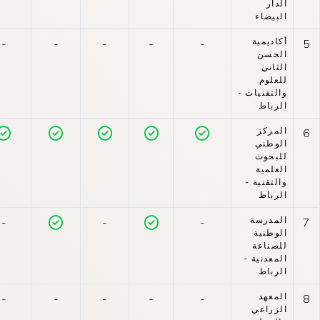
الدار
البيضاء
أكاديمية
-
-
-
-
-
5
الحسن
الثاني
للعلوم
والتقنيات -
الرباط
المركز
6
الوطني
للبحوث
العلمية
والتقنية -
الرباط
المدرسة
-
-
-
7
الوطنية
للصناعة
المعدنية -
الرباط
المعهد
-
-
-
-
-
8
الزراعي