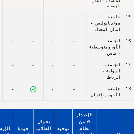
للأعمال - الدار
البيضاء
15
جامعة
-
-
-
-
مونديابوليس -
الدار البيضاء
16
الجامعة
-
-
-
-
الأورومتوسطية
- فاس
17
الجامعة
-
-
-
-
الدولية -
الرباط
18
جامعة
-
-
-
الأخوين-إفران
الإصدار
6 من
تجوال
نظام
توحيد
الطلاب
جودة
الإرس