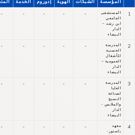
المؤسسة
الشبكات
الهوية
إدوروم
الخدمة
المتع
المستشفى
-
-
-
-
-
1
الجامعي
ابن رشد –
الدار
البيضاء
المدرسة
-
-
-
-
-
2
الحسنية
للأشغال
العمومية –
الدار
البيضاء
المدرسة
-
-
-
-
-
3
العليا
لصناعة
النسيج
والملابس -
الدار
البيضاء
معهد
-
-
-
-
-
4
باستور-