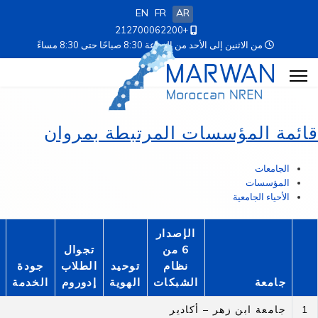
EN
FR
AR
+212700062200
من الاثنين إلى الأحد من الساعة 8:30 صباحًا حتى 8:30 مساءً
قائمة المؤسسات المرتبطة بمروان
الجامعات
المؤسسات
الأحياء الجامعية
الإصدار
6 من
تجوال
نظام
توحيد
الطلاب
جودة
جامعة
الشبكات
الهوية
إدوروم
الخدمة
1
جامعة ابن زهر – أكادير